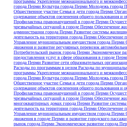
программы
Укрепление межнационального и межконфесс
города Перми
Культура города Перми
Молодежь города 
Общественное участие
Семья и дети города Перми
Орган
содержание объектов озеленения общего пользования и о
Профилактика правонарушений в городе Перми
Осуществ
чрезвычайных ситуаций в городе Перми
Обеспечение жи
администрации города Перми
Развитие системы жилищно
деятельность на территории города Перми
Обеспечение п
Управление муниципальным имуществом города Перми
движения и развитие регулярных перевозок автомобильн
Потребительский рынок города Перми
Экономическое ра
предоставления услуг в сфере образования в городе Пер
города Перми
Развитие сети образовательных организац
Расходы по программам в целом
Расходы по муниципальн
программы
Укрепление межнационального и межконфесс
города Перми
Культура города Перми
Молодежь города 
Общественное участие
Семья и дети города Перми
Орган
содержание объектов озеленения общего пользования и о
Профилактика правонарушений в городе Перми
Осуществ
чрезвычайных ситуаций в городе Перми
Обеспечение жи
многоквартирных домах города Перми
Развитие системы
деятельность на территории города Перми
Обеспечение п
Управление муниципальным имуществом города Перми
движения в городе Перми и развитие городского пассаж
рынок города Перми
Экономическое развитие города Пе