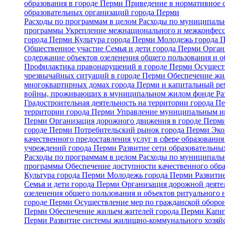
образования в городе Перми
Приведение в нормативное 
образовательных организаций города Перми
Расходы по программам в целом
Расходы по муниципальн
программы
Укрепление межнационального и межконфесс
города Перми
Культура города Перми
Молодежь города 
Общественное участие
Семья и дети города Перми
Орган
содержание объектов озеленения общего пользования и о
Профилактика правонарушений в городе Перми
Осуществ
чрезвычайных ситуаций в городе Перми
Обеспечение жи
многоквартирных домах города Перми и капитальный р
войны, проживающих в муниципальном жилом фонде
Ра
Градостроительная деятельность на территории города 
территории города Перми
Управление муниципальным и
Перми
Организация дорожного движения в городе Перми 
городе Перми
Потребительский рынок города Перми
Эко
качественного предоставления услуг в сфере образовани
учреждений города Перми
Развитие сети образовательн
Расходы по программам в целом
Расходы по муниципальн
программы
Обеспечение доступности качественного обр
Культура города Перми
Молодежь города Перми
Развити
Семья и дети города Перми
Организация дорожной деяте
озеленения общего пользования и объектов ритуального 
городе Перми
Осуществление мер по гражданской оборон
Перми
Обеспечение жильем жителей города Перми
Капи
Перми
Развитие системы жилищно-коммунального хозяй