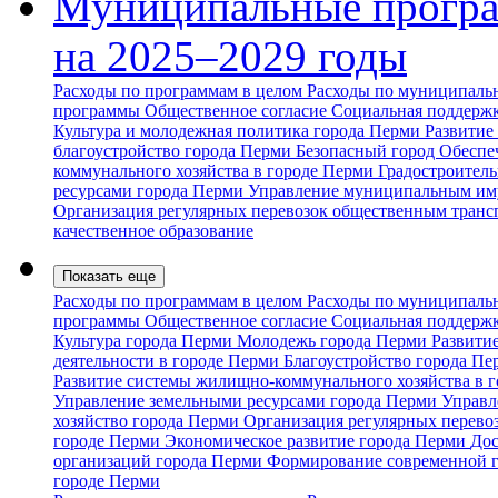
Муниципальные прогр
на 2025–2029 годы
Расходы по программам в целом
Расходы по муниципальн
программы
Общественное согласие
Социальная поддержк
Культура и молодежная политика города Перми
Развитие
благоустройство города Перми
Безопасный город
Обеспе
коммунального хозяйства в городе Перми
Градостроитель
ресурсами города Перми
Управление муниципальным им
Организация регулярных перевозок общественным транс
качественное образование
Показать еще
Расходы по программам в целом
Расходы по муниципальн
программы
Общественное согласие
Социальная поддержк
Культура города Перми
Молодежь города Перми
Развити
деятельности в городе Перми
Благоустройство города П
Развитие системы жилищно-коммунального хозяйства в 
Управление земельными ресурсами города Перми
Управл
хозяйство города Перми
Организация регулярных перево
городе Перми
Экономическое развитие города Перми
Дос
организаций города Перми
Формирование современной 
городе Перми