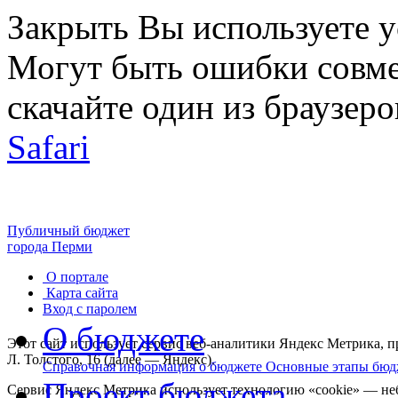
Закрыть
Вы используете 
Могут быть ошибки совме
скачайте один из браузеро
Safari
Публичный бюджет
города Перми
О портале
Карта сайта
Вход с паролем
О бюджете
Этот сайт использует сервис веб-аналитики Яндекс Метрика,
Л. Толстого, 16 (далее — Яндекс).
Справочная информация о бюджете
Основные этапы бюд
Проект бюджета
Сервис Яндекс Метрика использует технологию «cookie» — не