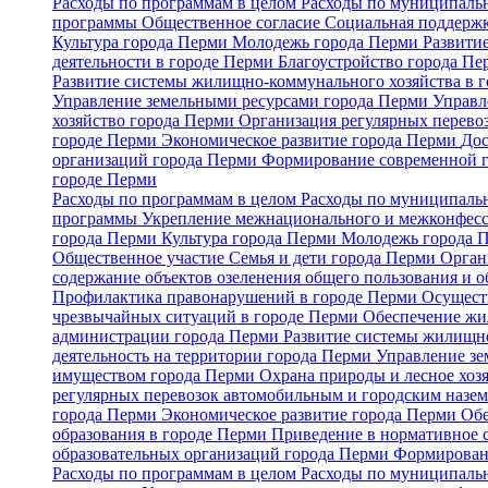
Расходы по программам в целом
Расходы по муниципальн
программы
Общественное согласие
Социальная поддержк
Культура города Перми
Молодежь города Перми
Развити
деятельности в городе Перми
Благоустройство города П
Развитие системы жилищно-коммунального хозяйства в 
Управление земельными ресурсами города Перми
Управл
хозяйство города Перми
Организация регулярных перево
городе Перми
Экономическое развитие города Перми
Дос
организаций города Перми
Формирование современной 
городе Перми
Расходы по программам в целом
Расходы по муниципальн
программы
Укрепление межнационального и межконфесс
города Перми
Культура города Перми
Молодежь города 
Общественное участие
Семья и дети города Перми
Орган
содержание объектов озеленения общего пользования и о
Профилактика правонарушений в городе Перми
Осуществ
чрезвычайных ситуаций в городе Перми
Обеспечение жи
администрации города Перми
Развитие системы жилищно
деятельность на территории города Перми
Управление з
имуществом города Перми
Охрана природы и лесное хоз
регулярных перевозок автомобильным и городским назе
города Перми
Экономическое развитие города Перми
Обе
образования в городе Перми
Приведение в нормативное 
образовательных организаций города Перми
Формирован
Расходы по программам в целом
Расходы по муниципальн