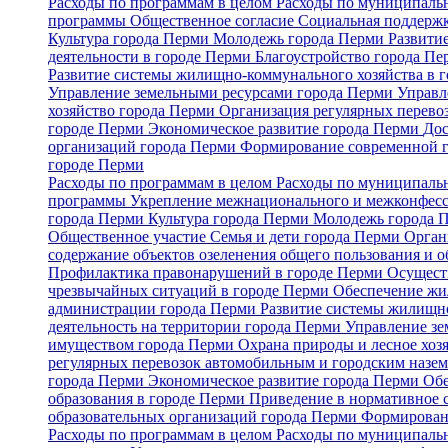
Расходы по программам в целом
Расходы по муниципальн
программы
Общественное согласие
Социальная поддержк
Культура города Перми
Молодежь города Перми
Развити
деятельности в городе Перми
Благоустройство города П
Развитие системы жилищно-коммунального хозяйства в 
Управление земельными ресурсами города Перми
Управл
хозяйство города Перми
Организация регулярных перево
городе Перми
Экономическое развитие города Перми
Дос
организаций города Перми
Формирование современной 
городе Перми
Расходы по программам в целом
Расходы по муниципальн
программы
Укрепление межнационального и межконфесс
города Перми
Культура города Перми
Молодежь города 
Общественное участие
Семья и дети города Перми
Орган
содержание объектов озеленения общего пользования и о
Профилактика правонарушений в городе Перми
Осуществ
чрезвычайных ситуаций в городе Перми
Обеспечение жи
администрации города Перми
Развитие системы жилищно
деятельность на территории города Перми
Управление з
имуществом города Перми
Охрана природы и лесное хоз
регулярных перевозок автомобильным и городским назе
города Перми
Экономическое развитие города Перми
Обе
образования в городе Перми
Приведение в нормативное 
образовательных организаций города Перми
Формирован
Расходы по программам в целом
Расходы по муниципальн