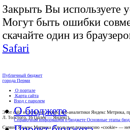
Закрыть
Вы используете 
Могут быть ошибки совме
скачайте один из браузеро
Safari
Публичный бюджет
города Перми
О портале
Карта сайта
Вход с паролем
О бюджете
Этот сайт использует сервис веб-аналитики Яндекс Метрика,
Л. Толстого, 16 (далее — Яндекс).
Справочная информация о бюджете
Основные этапы бюд
Проект бюджета
Сервис Яндекс Метрика использует технологию «cookie» — не