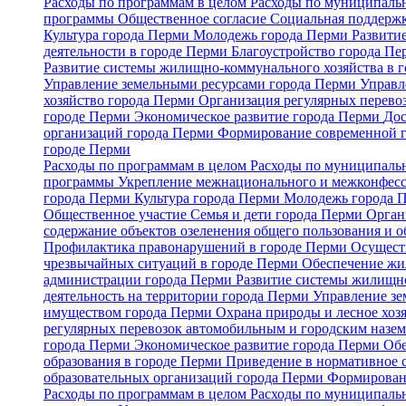
Расходы по программам в целом
Расходы по муниципальн
программы
Общественное согласие
Социальная поддержк
Культура города Перми
Молодежь города Перми
Развити
деятельности в городе Перми
Благоустройство города П
Развитие системы жилищно-коммунального хозяйства в 
Управление земельными ресурсами города Перми
Управл
хозяйство города Перми
Организация регулярных перево
городе Перми
Экономическое развитие города Перми
Дос
организаций города Перми
Формирование современной 
городе Перми
Расходы по программам в целом
Расходы по муниципальн
программы
Укрепление межнационального и межконфесс
города Перми
Культура города Перми
Молодежь города 
Общественное участие
Семья и дети города Перми
Орган
содержание объектов озеленения общего пользования и о
Профилактика правонарушений в городе Перми
Осуществ
чрезвычайных ситуаций в городе Перми
Обеспечение жи
администрации города Перми
Развитие системы жилищно
деятельность на территории города Перми
Управление з
имуществом города Перми
Охрана природы и лесное хоз
регулярных перевозок автомобильным и городским назе
города Перми
Экономическое развитие города Перми
Обе
образования в городе Перми
Приведение в нормативное 
образовательных организаций города Перми
Формирован
Расходы по программам в целом
Расходы по муниципальн