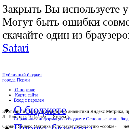
Закрыть
Вы используете 
Могут быть ошибки совме
скачайте один из браузеро
Safari
Публичный бюджет
города Перми
О портале
Карта сайта
Вход с паролем
О бюджете
Этот сайт использует сервис веб-аналитики Яндекс Метрика,
Л. Толстого, 16 (далее — Яндекс).
Справочная информация о бюджете
Основные этапы бюд
Проект бюджета
Сервис Яндекс Метрика использует технологию «cookie» — не