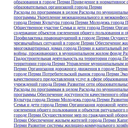
образования в городе Перми
Приведение в нормативное 
образовательных организаций города Перми
Расходы по программам в целом
Расходы по муниципальн
программы
Укрепление межнационального и межконфесс
города Перми
Культура города Перми
Молодежь города 
Общественное участие
Семья и дети города Перми
Орган
содержание объектов озеленения общего пользования и о
Профилактика правонарушений в городе Перми
Осуществ
чрезвычайных ситуаций в городе Перми
Обеспечение жи
многоквартирных домах города Перми и капитальный р
войны, проживающих в муниципальном жилом фонде
Ра
Градостроительная деятельность на территории города 
территории города Перми
Управление муниципальным и
Перми
Организация дорожного движения в городе Перми 
городе Перми
Потребительский рынок города Перми
Эко
качественного предоставления услуг в сфере образовани
учреждений города Перми
Развитие сети образовательн
Расходы по программам в целом
Расходы по муниципальн
программы
Обеспечение доступности качественного обр
Культура города Перми
Молодежь города Перми
Развити
Семья и дети города Перми
Организация дорожной деяте
озеленения общего пользования и объектов ритуального 
городе Перми
Осуществление мер по гражданской оборон
Перми
Обеспечение жильем жителей города Перми
Капи
Перми
Развитие системы жилищно-коммунального хозяй