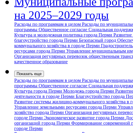
Муниципальные прогр
на 2025–2029 годы
Расходы по программам в целом
Расходы по муниципальн
программы
Общественное согласие
Социальная поддержк
Культура и молодежная политика города Перми
Развитие
благоустройство города Перми
Безопасный город
Обеспе
коммунального хозяйства в городе Перми
Градостроитель
ресурсами города Перми
Управление муниципальным им
Организация регулярных перевозок общественным транс
качественное образование
Показать еще
Расходы по программам в целом
Расходы по муниципальн
программы
Общественное согласие
Социальная поддержк
Культура города Перми
Молодежь города Перми
Развити
деятельности в городе Перми
Благоустройство города П
Развитие системы жилищно-коммунального хозяйства в 
Управление земельными ресурсами города Перми
Управл
хозяйство города Перми
Организация регулярных перево
городе Перми
Экономическое развитие города Перми
Дос
организаций города Перми
Формирование современной 
городе Перми