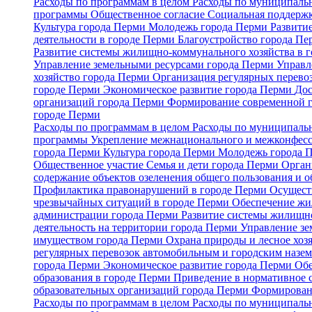
Расходы по программам в целом
Расходы по муниципальн
программы
Общественное согласие
Социальная поддержк
Культура города Перми
Молодежь города Перми
Развити
деятельности в городе Перми
Благоустройство города П
Развитие системы жилищно-коммунального хозяйства в 
Управление земельными ресурсами города Перми
Управл
хозяйство города Перми
Организация регулярных перево
городе Перми
Экономическое развитие города Перми
Дос
организаций города Перми
Формирование современной 
городе Перми
Расходы по программам в целом
Расходы по муниципальн
программы
Укрепление межнационального и межконфесс
города Перми
Культура города Перми
Молодежь города 
Общественное участие
Семья и дети города Перми
Орган
содержание объектов озеленения общего пользования и о
Профилактика правонарушений в городе Перми
Осуществ
чрезвычайных ситуаций в городе Перми
Обеспечение жи
администрации города Перми
Развитие системы жилищно
деятельность на территории города Перми
Управление з
имуществом города Перми
Охрана природы и лесное хоз
регулярных перевозок автомобильным и городским назе
города Перми
Экономическое развитие города Перми
Обе
образования в городе Перми
Приведение в нормативное 
образовательных организаций города Перми
Формирован
Расходы по программам в целом
Расходы по муниципальн