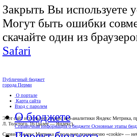
Закрыть
Вы используете 
Могут быть ошибки совме
скачайте один из браузеро
Safari
Публичный бюджет
города Перми
О портале
Карта сайта
Вход с паролем
О бюджете
Этот сайт использует сервис веб-аналитики Яндекс Метрика,
Л. Толстого, 16 (далее — Яндекс).
Справочная информация о бюджете
Основные этапы бюд
Проект бюджета
Сервис Яндекс Метрика использует технологию «cookie» — не