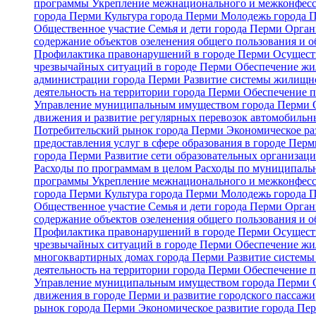
программы
Укрепление межнационального и межконфесс
города Перми
Культура города Перми
Молодежь города 
Общественное участие
Семья и дети города Перми
Орган
содержание объектов озеленения общего пользования и о
Профилактика правонарушений в городе Перми
Осуществ
чрезвычайных ситуаций в городе Перми
Обеспечение жи
администрации города Перми
Развитие системы жилищно
деятельность на территории города Перми
Обеспечение п
Управление муниципальным имуществом города Перми
движения и развитие регулярных перевозок автомобильн
Потребительский рынок города Перми
Экономическое ра
предоставления услуг в сфере образования в городе Пер
города Перми
Развитие сети образовательных организац
Расходы по программам в целом
Расходы по муниципальн
программы
Укрепление межнационального и межконфесс
города Перми
Культура города Перми
Молодежь города 
Общественное участие
Семья и дети города Перми
Орган
содержание объектов озеленения общего пользования и о
Профилактика правонарушений в городе Перми
Осуществ
чрезвычайных ситуаций в городе Перми
Обеспечение жи
многоквартирных домах города Перми
Развитие системы
деятельность на территории города Перми
Обеспечение п
Управление муниципальным имуществом города Перми
движения в городе Перми и развитие городского пассаж
рынок города Перми
Экономическое развитие города Пе