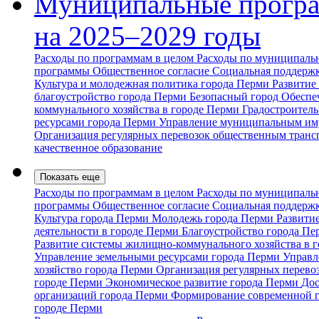
Муниципальные прогр
на 2025–2029 годы
Расходы по программам в целом
Расходы по муниципальн
программы
Общественное согласие
Социальная поддержк
Культура и молодежная политика города Перми
Развитие
благоустройство города Перми
Безопасный город
Обеспе
коммунального хозяйства в городе Перми
Градостроитель
ресурсами города Перми
Управление муниципальным им
Организация регулярных перевозок общественным транс
качественное образование
Показать еще
Расходы по программам в целом
Расходы по муниципальн
программы
Общественное согласие
Социальная поддержк
Культура города Перми
Молодежь города Перми
Развити
деятельности в городе Перми
Благоустройство города П
Развитие системы жилищно-коммунального хозяйства в 
Управление земельными ресурсами города Перми
Управл
хозяйство города Перми
Организация регулярных перево
городе Перми
Экономическое развитие города Перми
Дос
организаций города Перми
Формирование современной 
городе Перми