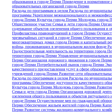
образования в городе Перми
Приведение в нормативное 
образовательных организаций города Перми
Расходы по программам в целом
Расходы по муниципальн
программы
Укрепление межнационального и межконфесс
города Перми
Культура города Перми
Молодежь города 
Общественное участие
Семья и дети города Перми
Орган
содержание объектов озеленения общего пользования и о
Профилактика правонарушений в городе Перми
Осуществ
чрезвычайных ситуаций в городе Перми
Обеспечение жи
многоквартирных домах города Перми и капитальный р
войны, проживающих в муниципальном жилом фонде
Ра
Градостроительная деятельность на территории города 
территории города Перми
Управление муниципальным и
Перми
Организация дорожного движения в городе Перми 
городе Перми
Потребительский рынок города Перми
Эко
качественного предоставления услуг в сфере образовани
учреждений города Перми
Развитие сети образовательн
Расходы по программам в целом
Расходы по муниципальн
программы
Обеспечение доступности качественного обр
Культура города Перми
Молодежь города Перми
Развити
Семья и дети города Перми
Организация дорожной деяте
озеленения общего пользования и объектов ритуального 
городе Перми
Осуществление мер по гражданской оборон
Перми
Обеспечение жильем жителей города Перми
Капи
Перми
Развитие системы жилищно-коммунального хозяй