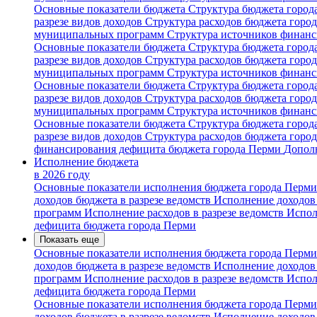
Основные показатели бюджета
Структура бюджета горо
разрезе видов доходов
Структура расходов бюджета горо
муниципальных программ
Структура источников финан
Основные показатели бюджета
Структура бюджета горо
разрезе видов доходов
Структура расходов бюджета горо
муниципальных программ
Структура источников финан
Основные показатели бюджета
Структура бюджета горо
разрезе видов доходов
Структура расходов бюджета горо
муниципальных программ
Структура источников финан
Основные показатели бюджета
Структура бюджета горо
разрезе видов доходов
Структура расходов бюджета горо
финансирования дефицита бюджета города Перми
Допол
Исполнение бюджета
в 2026 году
Основные показатели исполнения бюджета города Перм
доходов бюджета в разрезе ведомств
Исполнение доходов 
программ
Исполнение расходов в разрезе ведомств
Испол
дефицита бюджета города Перми
Показать еще
Основные показатели исполнения бюджета города Перм
доходов бюджета в разрезе ведомств
Исполнение доходов 
программ
Исполнение расходов в разрезе ведомств
Испол
дефицита бюджета города Перми
Основные показатели исполнения бюджета города Перм
доходов бюджета в разрезе ведомств
Исполнение доходов 