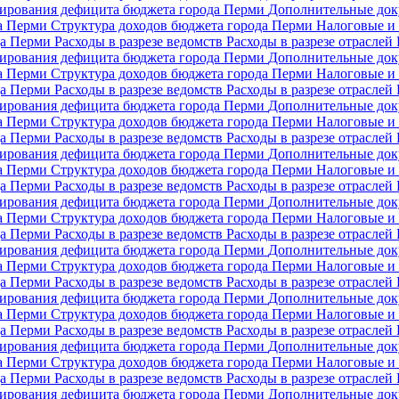
сирования дефицита бюджета города Перми
Дополнительные док
да Перми
Структура доходов бюджета города Перми
Налоговые и 
да Перми
Расходы в разрезе ведомств
Расходы в разрезе отраслей
сирования дефицита бюджета города Перми
Дополнительные док
да Перми
Структура доходов бюджета города Перми
Налоговые и 
да Перми
Расходы в разрезе ведомств
Расходы в разрезе отраслей
сирования дефицита бюджета города Перми
Дополнительные док
да Перми
Структура доходов бюджета города Перми
Налоговые и 
да Перми
Расходы в разрезе ведомств
Расходы в разрезе отраслей
сирования дефицита бюджета города Перми
Дополнительные док
да Перми
Структура доходов бюджета города Перми
Налоговые и 
да Перми
Расходы в разрезе ведомств
Расходы в разрезе отраслей
сирования дефицита бюджета города Перми
Дополнительные док
да Перми
Структура доходов бюджета города Перми
Налоговые и 
да Перми
Расходы в разрезе ведомств
Расходы в разрезе отраслей
сирования дефицита бюджета города Перми
Дополнительные док
да Перми
Структура доходов бюджета города Перми
Налоговые и 
да Перми
Расходы в разрезе ведомств
Расходы в разрезе отраслей
сирования дефицита бюджета города Перми
Дополнительные док
да Перми
Структура доходов бюджета города Перми
Налоговые и 
да Перми
Расходы в разрезе ведомств
Расходы в разрезе отраслей
сирования дефицита бюджета города Перми
Дополнительные док
да Перми
Структура доходов бюджета города Перми
Налоговые и 
да Перми
Расходы в разрезе ведомств
Расходы в разрезе отраслей
сирования дефицита бюджета города Перми
Дополнительные док