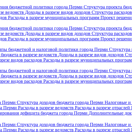
ния бюджетной политики города Перми
Структура проекта бю
езе ведомств
Доходы в разрезе видов доходов
Структура расходо
одов
Расходы в разрезе муниципальных программ
Проект решени
ния бюджетной политики города Перми
Структура проекта бю
езе ведомств
Доходы в разрезе видов доходов
Структура расходо
одов
Расходы в разрезе муниципальных программ
Проект решени
пы бюджетной и налоговой политики города Перми
Структура
бюджета в разрезе ведомств
Доходы в разрезе видов доходов
Стр
зрезе видов расходов
Расходы в разрезе муниципальных програ
пы бюджетной и налоговой политики города Перми
Структура
бюджета в разрезе ведомств
Доходы в разрезе видов доходов
Стр
зрезе видов расходов
Расходы в разрезе муниципальных програ
да Перми
Структура доходов бюджета города Перми
Налоговые и 
да Перми
Расходы в разрезе ведомств
Расходы в разрезе отраслей
сирования дефицита бюджета города Перми
Дополнительные док
да Перми
Структура доходов бюджета города Перми
Налоговые и 
да Перми
Расходы в разрезе ведомств
Расходы в разрезе отраслей