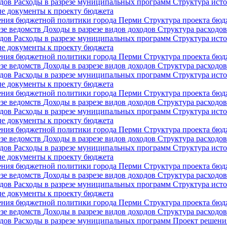
одов
Расходы в разрезе муниципальных программ
Структура ист
е документы к проекту бюджета
ния бюджетной политики города Перми
Структура проекта бю
езе ведомств
Доходы в разрезе видов доходов
Структура расходо
одов
Расходы в разрезе муниципальных программ
Структура ист
е документы к проекту бюджета
ния бюджетной политики города Перми
Структура проекта бю
езе ведомств
Доходы в разрезе видов доходов
Структура расходо
одов
Расходы в разрезе муниципальных программ
Структура ист
е документы к проекту бюджета
ния бюджетной политики города Перми
Структура проекта бю
езе ведомств
Доходы в разрезе видов доходов
Структура расходо
одов
Расходы в разрезе муниципальных программ
Структура ист
е документы к проекту бюджета
ния бюджетной политики города Перми
Структура проекта бю
езе ведомств
Доходы в разрезе видов доходов
Структура расходо
одов
Расходы в разрезе муниципальных программ
Структура ист
е документы к проекту бюджета
ния бюджетной политики города Перми
Структура проекта бю
езе ведомств
Доходы в разрезе видов доходов
Структура расходо
одов
Расходы в разрезе муниципальных программ
Структура ист
е документы к проекту бюджета
ния бюджетной политики города Перми
Структура проекта бю
езе ведомств
Доходы в разрезе видов доходов
Структура расходо
одов
Расходы в разрезе муниципальных программ
Проект решени