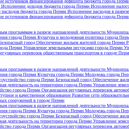
ие источников финансирования дефицита бюджета города Перм
и
Исполнение доходов бюджета города Перми
Исполнение налого
 расходов бюджета города Перми
Исполнение расходов в разрез
ие источников финансирования дефицита бюджета города Перм
ым программам в разрезе направлений деятельности
Муниципа
ения города Перми
Культура и молодежная политика города Пе
Безопасный город
Обеспечение жильем жителей города Перми
Р
орода Перми
Управление земельными ресурсами города Перми
Уп
регулярных перевозок общественным транспортом в городе Пер
ым программам в разрезе направлений деятельности
Муниципа
ения города Перми
Культура города Перми
Молодежь города Пе
гоустройство города Перми
Безопасный город
Обеспечение жил
ная деятельность на территории города Перми
Управление земе
яйство города Перми
Организация регулярных перевозок автомо
тупное и качественное образование
Развитие сети образовател
ных сооружений в городе Перми
ым программам в разрезе направлений деятельности
Муниципа
ения города Перми
Культура города Перми
Молодежь города Пе
гоустройство города Перми
Безопасный город
Обеспечение жил
ная деятельность на территории города Перми
Управление земе
яйство города Перми
Организация регулярных перевозок автомо