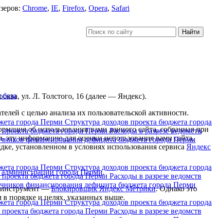
узеров:
Chrome
,
IE
,
Firefox
,
Opera
,
Safari
 база
ва, ул. Л. Толстого, 16 (далее — Яндекс).
елей с целью анализа их пользовательской активности.
джета города Перми
Структура доходов проекта бюджета города
рмация об использовании вами данного сайта, собранная при
в проекта бюджета города Перми
Расходы в разрезе ведомств
ть эту информацию для оценки использования вами сайта,
очников финансирования дефицита бюджета города Перми
рядке, установленном в условиях использования сервиса
Яндекс
джета города Перми
Структура доходов проекта бюджета города
в администрации города Перми
.
в проекта бюджета города Перми
Расходы в разрезе ведомств
очников финансирования дефицита бюджета города Перми
ть инструмент —
Блокировщик Яндекс Метрики
. Однако это
м в порядке и целях, указанных выше.
джета города Перми
Структура доходов проекта бюджета города
в проекта бюджета города Перми
Расходы в разрезе ведомств