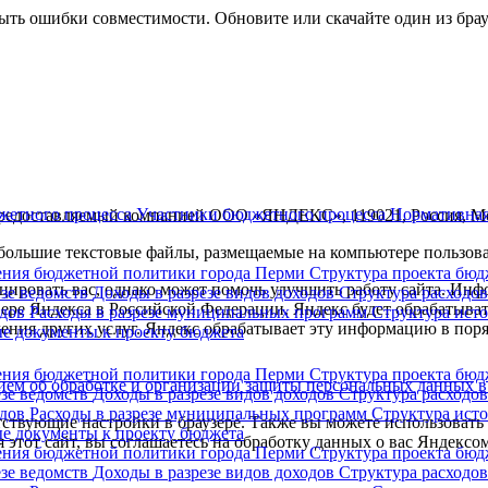
ыть ошибки совместимости. Обновите или скачайте один из бра
жетного процесса
Участники бюджетного процесса
Нормативная
предоставляемый компанией ООО «ЯНДЕКС», 119021, Россия, Моск
ольшие текстовые файлы, размещаемые на компьютере пользоват
ния бюджетной политики города Перми
Структура проекта бю
ровать вас, однако может помочь улучшить работу сайта. Инфо
езе ведомств
Доходы в разрезе видов доходов
Структура расходо
рвере Яндекса в Российской Федерации. Яндекс будет обрабатыва
одов
Расходы в разрезе муниципальных программ
Структура ист
авления других услуг. Яндекс обрабатывает эту информацию в по
е документы к проекту бюджета
ния бюджетной политики города Перми
Структура проекта бю
ем об обработке и организации защиты персональных данных 
езе ведомств
Доходы в разрезе видов доходов
Структура расходо
одов
Расходы в разрезе муниципальных программ
Структура ист
ветствующие настройки в браузере. Также вы можете использова
е документы к проекту бюджета
 этот сайт, вы соглашаетесь на обработку данных о вас Яндексо
ния бюджетной политики города Перми
Структура проекта бю
езе ведомств
Доходы в разрезе видов доходов
Структура расходо