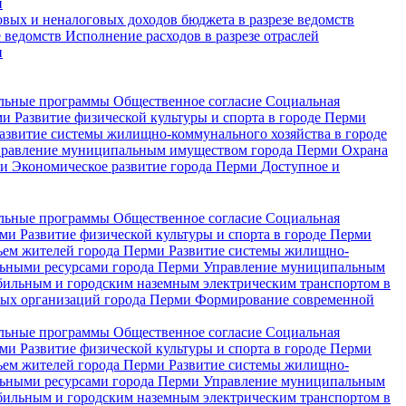
и
вых и неналоговых доходов бюджета в разрезе ведомств
е ведомств
Исполнение расходов в разрезе отраслей
и
льные программы
Общественное согласие
Социальная
рми
Развитие физической культуры и спорта в городе Перми
азвитие системы жилищно-коммунального хозяйства в городе
равление муниципальным имуществом города Перми
Охрана
ми
Экономическое развитие города Перми
Доступное и
льные программы
Общественное согласие
Социальная
рми
Развитие физической культуры и спорта в городе Перми
ьем жителей города Перми
Развитие системы жилищно-
льными ресурсами города Перми
Управление муниципальным
бильным и городским наземным электрическим транспортом в
ьных организаций города Перми
Формирование современной
льные программы
Общественное согласие
Социальная
рми
Развитие физической культуры и спорта в городе Перми
ьем жителей города Перми
Развитие системы жилищно-
льными ресурсами города Перми
Управление муниципальным
бильным и городским наземным электрическим транспортом в