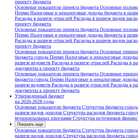
проекту бюджета
Основные показатели проекта бюджета
Основные положе
Перми
Налоговые и неналоговые доходы бюджета в разр
Расходы в разрезе отраслей
Расходы в разрезе видов расх
проекту бюджета
Основные показатели проекта бюджета
Основные положе
Перми
Налоговые и неналоговые доходы бюджета в разр
Расходы в разрезе отраслей
Расходы в разрезе видов расх
проекту бюджета
Основные показатели проекта бюджета
Основные принци
бюджета города Перми
Налоговые и неналоговые доходы 
разрезе ведомств
Расходы в разрезе отраслей
Расходы в ра
документы к проекту бюджета
Основные показатели проекта бюджета
Основные принци
бюджета города Перми
Налоговые и неналоговые доходы 
разрезе ведомств
Расходы в разрезе отраслей
Расходы в ра
документы к проекту бюджета
Утвержденный бюджет
на 2026-2028 годы
Основные показатели бюджета
Структура бюджета горо
разрезе видов доходов
Структура расходов бюджета горо
муниципальных программ
Структура источников финан
Показать еще
Основные показатели бюджета
Структура бюджета горо
разрезе видов доходов
Структура расходов бюджета горо